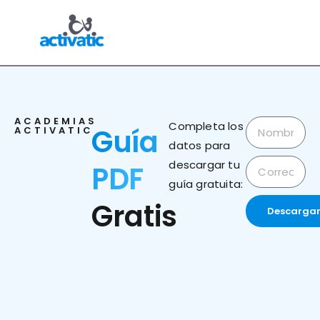
ACADEMIAS
Completa los
Guía
ACTIVATIC
datos para
descargar tu
PDF
guía gratuita:
Gratis
Descarga